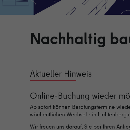
Nachhaltig ba
Aktueller Hinweis
Online-Buchung wieder mö
Ab sofort können Beratungstermine wiede
wöchentlichen Wechsel - in Lichtenberg 
Wir freuen uns darauf, Sie bei Ihren Anlie