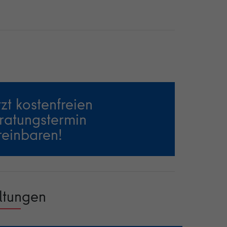
tzt kostenfreien
ratungstermin
reinbaren!
ltungen