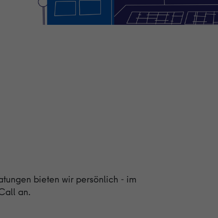
ungen bieten wir persönlich - im
Call an.