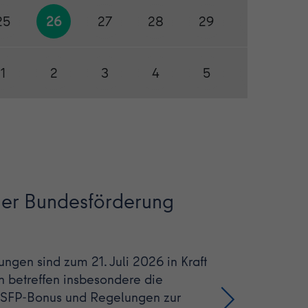
25
26
27
28
29
30
1
2
3
4
5
6
der Bundesförderung
gen sind zum 21. Juli 2026 in Kraft
n betreffen insbesondere die
iSFP-Bonus und Regelungen zur