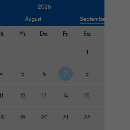
2026
August
September
→
Di.
Mi.
Do.
Fr.
Sa.
So.
1
2
4
5
6
7
8
9
11
12
13
14
15
16
18
19
20
21
22
23