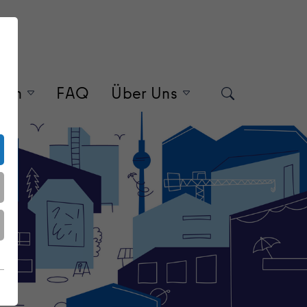
gen
FAQ
Über Uns
Search
"Veranstaltungen"
"Über Uns"