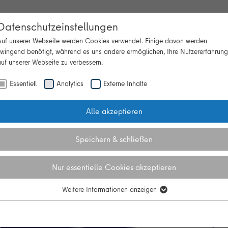
Datenschutzeinstellungen
Auf unserer Webseite werden Cookies verwendet. Einige davon werden
zwingend benötigt, während es uns andere ermöglichen, Ihre Nutzererfahrung
uf unserer Webseite zu verbessern.
Beratung
Themen
Veranstaltun
"Themen"
Essentiell
Analytics
Externe Inhalte
Alle akzeptieren
Speichern & schließen
Nur essentielle Cookies akzeptieren
Weitere Informationen anzeigen
Essentiell
Essentielle Cookies werden für grundlegende Funktionen der Webseite
benötigt. Dadurch ist gewährleistet, dass die Webseite einwandfrei