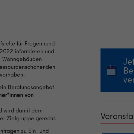
Laufzeit
1 Tag
Cookie von Google zur Steuerung der erweiterten
Zweck
Script- und Ereignisbehandlung.
fstelle für Fragen rund
 2022 informieren und
von Wohngebäuden
Je
 ressourcenschonenden
Be
svorhaben.
ve
sein Beratungsangebot
mer*innen von
d wird damit dem
Veransta
er Zielgruppe gerecht.
Anfragen zu Ein- und