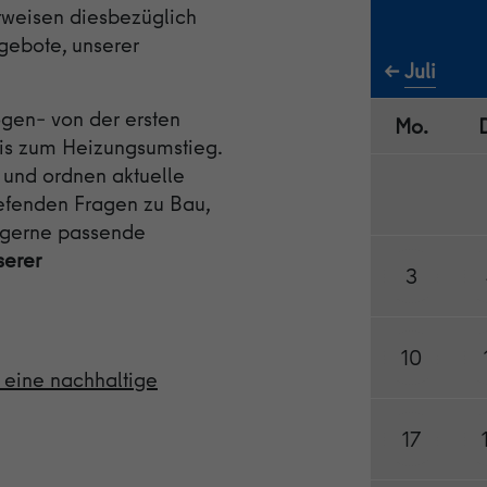
rweisen diesbezüglich
gebote, unserer
←
Juli
gen– von der ersten
Mo.
bis zum Heizungsumstieg.
 und ordnen aktuelle
iefenden Fragen zu Bau,
r gerne passende
serer
3
10
r eine nachhaltige
17