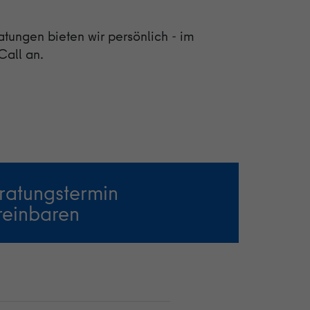
ungen bieten wir persönlich - im
Call an.
ratungstermin
reinbaren