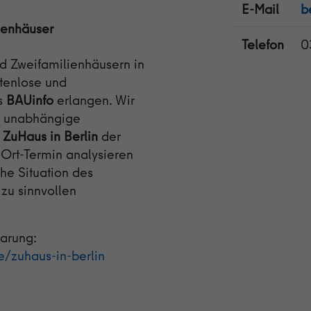
E-Mail
b
ienhäuser
Laufzeit
1 Tag
Telefon
0
Cookie von Google zur Steuerung der erweiterten
nd Zweifamilienhäusern in
Zweck
Script- und Ereignisbehandlung.
stenlose und
s
BAUinfo
erlangen. Wir
ie unabhängige
t
ZuHaus in Berlin
der
-Ort-Termin analysieren
che Situation des
zu sinnvollen
barung:
e/zuhaus-in-berlin