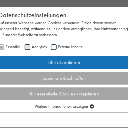
Datenschutzeinstellungen
Auf unserer Webseite werden Cookies verwendet. Einige davon werden
zwingend benötigt, während es uns andere ermöglichen, Ihre Nutzererfahrung
uf unserer Webseite zu verbessern.
Beratung
Themen
Veranstaltun
"Themen"
Essentiell
Analytics
Externe Inhalte
Alle akzeptieren
ebot
Speichern & schließen
Nur essentielle Cookies akzeptieren
Weitere Informationen anzeigen
Essentiell
Essentielle Cookies werden für grundlegende Funktionen der Webseite
benötigt. Dadurch ist gewährleistet, dass die Webseite einwandfrei