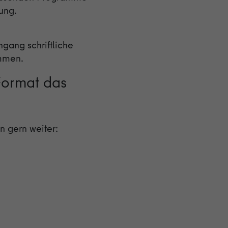
tung.
gang schriftliche
mmen.
 Format das
n gern weiter: