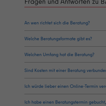
Fragen und Antworten zu B
An wen richtet sich die Beratung?
anzeigen
verbergen
Welche Beratungsformate gibt es?
anzeigen
verbergen
Welchen Umfang hat die Beratung?
anzeigen
verbergen
Sind Kosten mit einer Beratung verbunde
anzeigen
verbergen
Ich würde lieber einen Online-Termin ver
anzeigen
verbergen
Ich habe einen Beratungstermin gebucht,
anzeigen
verbergen