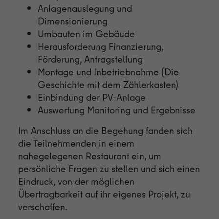
Anlagenauslegung und
Anbieter
Google
Dimensionierung
Laufzeit
1 Tag
Umbauten im Gebäude
Herausforderung Finanzierung,
Cookie von Google zur Steuerung der
Zweck
Förderung, Antragstellung
erweiterten Script- und Ereignisbehandlung.
Montage und Inbetriebnahme (Die
Geschichte mit dem Zählerkasten)
Einbindung der PV-Anlage
Auswertung Monitoring und Ergebnisse
Im Anschluss an die Begehung fanden sich
die Teilnehmenden in einem
nahegelegenen Restaurant ein, um
persönliche Fragen zu stellen und sich einen
Eindruck, von der möglichen
Übertragbarkeit auf ihr eigenes Projekt, zu
verschaffen.