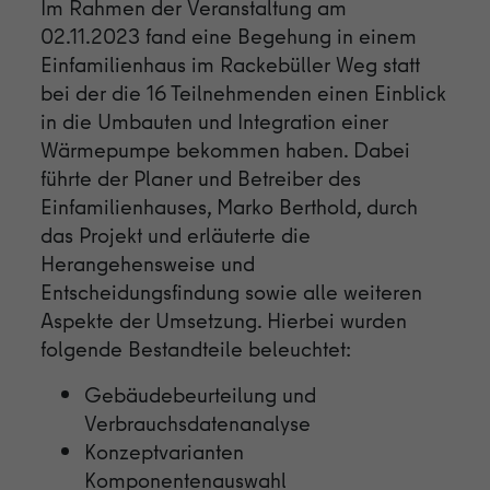
einwandfrei funktioniert.
Im Rahmen der Veranstaltung am
02.11.2023 fand eine Begehung in einem
Name
Cookie-Informationen anzeigen
cookie_optin
Einfamilienhaus im Rackebüller Weg statt
bei der die 16 Teilnehmenden einen Einblick
Anbieter
Engine Productions
Analytics
in die Umbauten und Integration einer
Wir nutzen Analytics-Cookies, damit wir Sie auf unserer Seite
Laufzeit
1 Jahr
Wärmepumpe bekommen haben. Dabei
wiedererkennen und den Erfolg unserer Kampagnen messen zu
führte der Planer und Betreiber des
können.
Zweck
Steuerung der Cookies und externen Inhalte.
Einfamilienhauses, Marko Berthold, durch
Name
Cookie-Informationen anzeigen
_ga
das Projekt und erläuterte die
Herangehensweise und
Anbieter
Google
Externe Inhalte
Entscheidungsfindung sowie alle weiteren
Wir verwenden auf unserer Website externe Inhalte, um Ihnen
Aspekte der Umsetzung. Hierbei wurden
Laufzeit
2 Jahre
zusätzliche Informationen anzubieten.
folgende Bestandteile beleuchtet:
Cookie von Google zur Steuerung der
Zweck
Gebäudebeurteilung und
erweiterten Script- und Ereignisbehandlung.
Verbrauchsdatenanalyse
Konzeptvarianten
Name
_gid
Komponentenauswahl