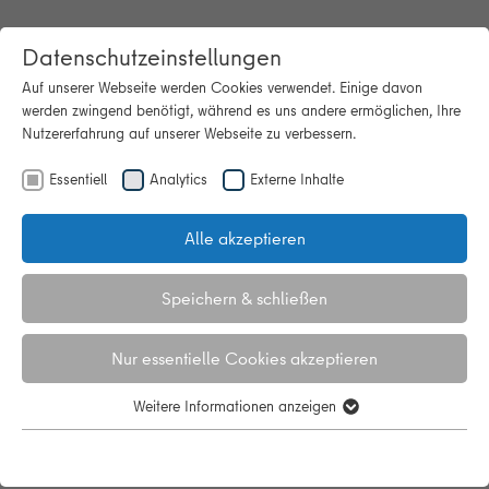
Datenschutzeinstellungen
Auf unserer Webseite werden Cookies verwendet. Einige davon
werden zwingend benötigt, während es uns andere ermöglichen, Ihre
Nutzererfahrung auf unserer Webseite zu verbessern.
Essentiell
Analytics
Externe Inhalte
Startseite
Begehung: Luftwärmepumpe im Bestand mit
Pufferspeichern zum Heizen und Kühlen
Alle akzeptieren
Begehung: Luftwärmepumpe im
Speichern & schließen
Bestand mit Pufferspeichern zum
Heizen und Kühlen
Nur essentielle Cookies akzeptieren
Weitere Informationen anzeigen
Essentiell
Essentielle Cookies werden für grundlegende Funktionen der
Zusammenfassung
Webseite benötigt. Dadurch ist gewährleistet, dass die Webseite