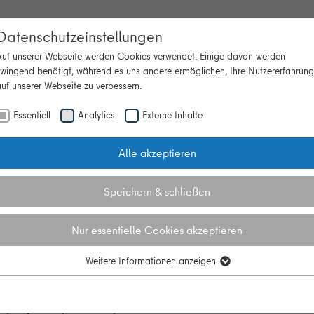
Datenschutzeinstellungen
Auf unserer Webseite werden Cookies verwendet. Einige davon werden
zwingend benötigt, während es uns andere ermöglichen, Ihre Nutzererfahrung
uf unserer Webseite zu verbessern.
Beratung
Themen
Veranstaltun
"Themen"
Essentiell
Analytics
Externe Inhalte
Alle akzeptieren
 Berliner Energiewende
 – Wie gelingt die Berline
Speichern & schließen
Nur essentielle Cookies akzeptieren
Weitere Informationen anzeigen
nd energetisch
Essentiell
 der Energie. Um die
Essentielle Cookies werden für grundlegende Funktionen der Webseite
ch ca. 350.000 Gebäude
benötigt. Dadurch ist gewährleistet, dass die Webseite einwandfrei