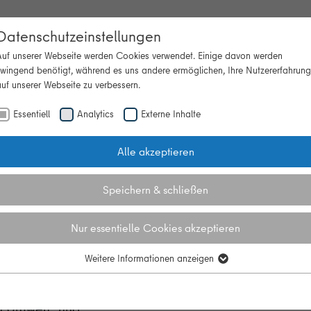
Datenschutzeinstellungen
Auf unserer Webseite werden Cookies verwendet. Einige davon werden
zwingend benötigt, während es uns andere ermöglichen, Ihre Nutzererfahrung
uf unserer Webseite zu verbessern.
Beratung
Themen
Veranstaltun
"Themen"
Essentiell
Analytics
Externe Inhalte
Alle akzeptieren
ival 2024
auf dem Umweltfestival 20
Speichern & schließen
Nur essentielle Cookies akzeptieren
Weitere Informationen anzeigen
Essentiell
l in Berlin statt. Auf der
Essentielle Cookies werden für grundlegende Funktionen der Webseite
 eine Fülle aus Ständen,
benötigt. Dadurch ist gewährleistet, dass die Webseite einwandfrei
n Umwelt- und