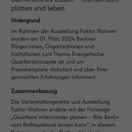
einwandfrei funktioniert.
planen und leben
Name
Cookie-Informationen anzeigen
cookie_optin
Hintergrund
Anbieter
Engine Productions
Analytics
Im Rahmen der Ausstellung Faktor Wohnen
Wir nutzen Analytics-Cookies, damit wir Sie auf unserer Seite
wurden am 01. März 2024 Berliner
Laufzeit
1 Jahr
wiedererkennen und den Erfolg unserer Kampagnen messen zu
Bürger:innen, Organisationen und
können.
Zweck
Steuerung der Cookies und externen Inhalte.
Institutionen zum Thema Energetische
Quartierskonzepte an und um
Name
Cookie-Informationen anzeigen
_ga
Praxisbeispiele diskutiert und über Ihrer
Anbieter
Google
gemachten Erfahrungen informiert.
Externe Inhalte
Wir verwenden auf unserer Website externe Inhalte, um Ihnen
Laufzeit
2 Jahre
Zusammenfassung
zusätzliche Informationen anzubieten.
Cookie von Google zur Steuerung der
Die Veranstaltungsreihe und Ausstellung
Zweck
erweiterten Script- und Ereignisbehandlung.
Faktor Wohnen endete mit der Finissage
„Quartiere miteinander planen – Was Berlin
vom Rathausblock lernen kann“. In diesem
Name
_gid