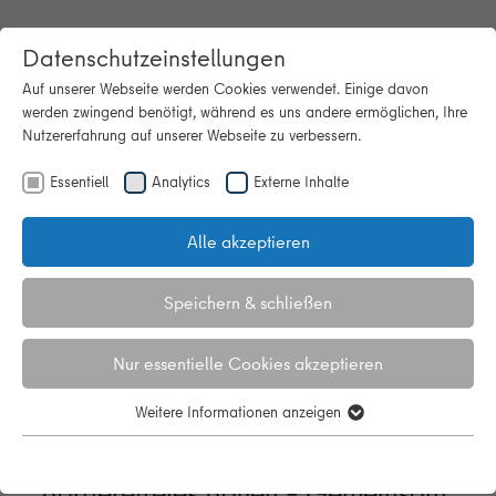
Datenschutzeinstellungen
Auf unserer Webseite werden Cookies verwendet. Einige davon
werden zwingend benötigt, während es uns andere ermöglichen, Ihre
Nutzererfahrung auf unserer Webseite zu verbessern.
Essentiell
Analytics
Externe Inhalte
Startseite
Faktor Wohnen: Quartiere miteinander planen – Was
Berlin vom Rathausblock lernen kann (Finissage)
Alle akzeptieren
Faktor Wohnen: Quartiere
Speichern & schließen
miteinander planen – Was Berlin
vom Rathausblock lernen kann
Nur essentielle Cookies akzeptieren
(Finissage)
Weitere Informationen anzeigen
Essentiell
Essentielle Cookies werden für grundlegende Funktionen der
Webseite benötigt. Dadurch ist gewährleistet, dass die Webseite
Barrierefreies Bauen – Gemeinsam