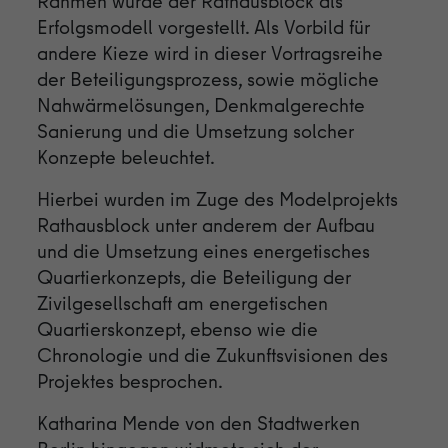
Rahmen wurde der Rathausblock als
Anbieter
Google
Erfolgsmodell vorgestellt. Als Vorbild für
andere Kieze wird in dieser Vortragsreihe
Laufzeit
1 Tag
der Beteiligungsprozess, sowie mögliche
Nahwärmelösungen, Denkmalgerechte
Cookie von Google zur Steuerung der
Zweck
erweiterten Script- und Ereignisbehandlung.
Sanierung und die Umsetzung solcher
Konzepte beleuchtet.
Hierbei wurden im Zuge des Modelprojekts
Rathausblock unter anderem der Aufbau
und die Umsetzung eines energetisches
Quartierkonzepts, die Beteiligung der
Zivilgesellschaft am energetischen
Quartierskonzept, ebenso wie die
Chronologie und die Zukunftsvisionen des
Projektes besprochen.
Katharina Mende von den Stadtwerken