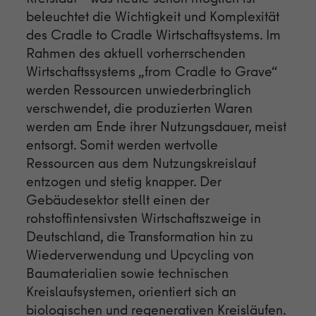
Anbieter
Google
beleuchtet die Wichtigkeit und Komplexität
des Cradle to Cradle Wirtschaftsystems. Im
Laufzeit
1 Tag
Rahmen des aktuell vorherrschenden
Wirtschaftssystems „from Cradle to Grave“
Cookie von Google zur Steuerung der
Zweck
werden Ressourcen unwiederbringlich
erweiterten Script- und Ereignisbehandlung.
verschwendet, die produzierten Waren
werden am Ende ihrer Nutzungsdauer, meist
entsorgt. Somit werden wertvolle
Ressourcen aus dem Nutzungskreislauf
entzogen und stetig knapper. Der
Gebäudesektor stellt einen der
rohstoffintensivsten Wirtschaftszweige in
Deutschland, die Transformation hin zu
Wiederverwendung und Upcycling von
Baumaterialien sowie technischen
Kreislaufsystemen, orientiert sich an
biologischen und regenerativen Kreisläufen.