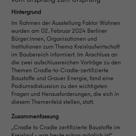
einwandfrei funktioniert.
Hintergrund
Name
Cookie-Informationen anzeigen
cookie_optin
Im Rahmen der Ausstellung Faktor Wohnen
Anbieter
Engine Productions
Analytics
wurden am 02. Februar 2024 Berliner
Bürger:innen, Organisationen und
Wir nutzen Analytics-Cookies, damit wir Sie auf unserer Seite
Laufzeit
1 Jahr
wiedererkennen und den Erfolg unserer Kampagnen messen zu
Institutionen zum Thema Kreislaufwirtschaft
können.
Zweck
Steuerung der Cookies und externen Inhalte.
im Baubereich informiert. Im Anschluss an
die zwei aufschlussreichen Vorträge zu den
Name
Cookie-Informationen anzeigen
_ga
Themen Cradle-to-Cradle-zertifizierte
Anbieter
Google
Baustoffe und Grauer Energie, fand eine
Externe Inhalte
Podiumsdiskussion zu den wichtigsten
Wir verwenden auf unserer Website externe Inhalte, um Ihnen
Laufzeit
2 Jahre
Fragen und Herausforderungen, die sich in
zusätzliche Informationen anzubieten.
diesem Themenfeld stellen, statt.
Cookie von Google zur Steuerung der
Zweck
erweiterten Script- und Ereignisbehandlung.
Zusammenfassung
„Cradle to Cradle zertifizierte Baustoffe im
Name
_gid
Kreislauf – was heute schon möglich ist“