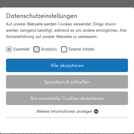
Datenschutzeinstellungen
Auf unserer Webseite werden Cookies verwendet. Einige davon
werden zwingend benötigt, während es uns andere ermöglichen, Ihre
Nutzererfahrung auf unserer Webseite zu verbessern.
Essentiell
Analytics
Externe Inhalte
Startseite
Faktor Wohnen: Recycling von Baumaterialien – vom
Ursprung zum Ursprung
Alle akzeptieren
Faktor Wohnen: Recycling von
Speichern & schließen
Baumaterialien – vom Ursprung
zum Ursprung
Nur essentielle Cookies akzeptieren
Weitere Informationen anzeigen
Essentiell
Recycling von Baumaterialien –
Essentielle Cookies werden für grundlegende Funktionen der
Webseite benötigt. Dadurch ist gewährleistet, dass die Webseite
vom Ursprung zum Ursprung