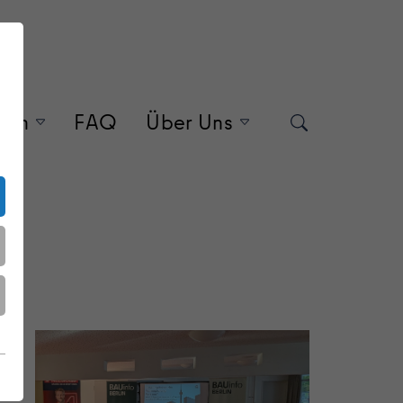
gen
FAQ
Über Uns
Search
"Veranstaltungen"
"Über Uns"