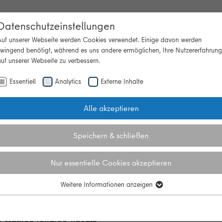
Datenschutzeinstellungen
Auf unserer Webseite werden Cookies verwendet. Einige davon werden
zwingend benötigt, während es uns andere ermöglichen, Ihre Nutzererfahrung
uf unserer Webseite zu verbessern.
Beratung
Themen
Veranstaltun
"Themen"
Essentiell
Analytics
Externe Inhalte
Alle akzeptieren
Buch
Speichern & schließen
Nur essentielle Cookies akzeptieren
Weitere Informationen anzeigen
Essentiell
Essentielle Cookies werden für grundlegende Funktionen der Webseite
ben, setzt diese
benötigt. Dadurch ist gewährleistet, dass die Webseite einwandfrei
 starken lokalen Ansatz.