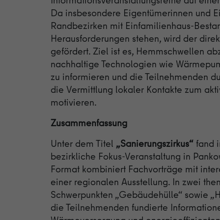
Da insbesondere Eigentümerinnen und E
Randbezirken mit Einfamilienhaus-Besta
Herausforderungen stehen, wird der direk
gefördert. Ziel ist es, Hemmschwellen a
nachhaltige Technologien wie Wärmepu
zu informieren und die Teilnehmenden du
die Vermittlung lokaler Kontakte zum akt
motivieren.
Zusammenfassung
Unter dem Titel
„Sanierungszirkus“
fand 
bezirkliche Fokus-Veranstaltung in Pankow
Format kombiniert Fachvorträge mit inte
einer regionalen Ausstellung. In zwei th
Schwerpunkten „Gebäudehülle“ sowie „He
die Teilnehmenden fundierte Information
Wärmeversorgung und energieeffizienten